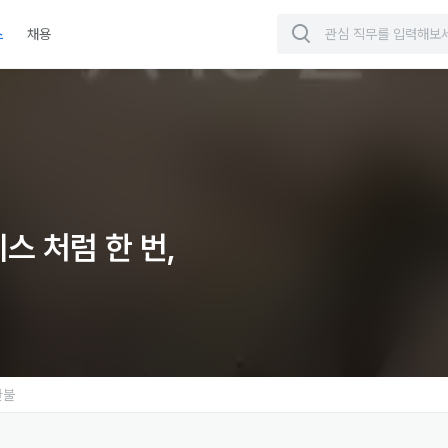
스
채용
성과정
스 처럼 한 번,
환불