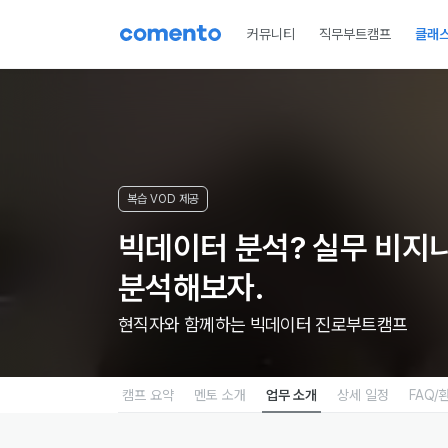
커뮤니티
직무부트캠프
클래
국비지원
실무VOD
진로부트캠프
직무VOD
양
복습 VOD 제공
빅데이터 분석? 실무 비지니
분석해보자.
현직자와 함께하는 빅데이터 진로부트캠프
캠프 요약
멘토 소개
업무 소개
상세 일정
FAQ/