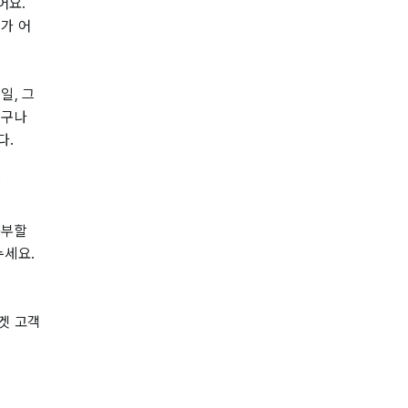
어요.
가 어
일, 그
누구나
다.
?
공부할
누세요.
겟 고객