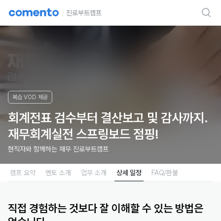
진로부트캠프
복습 VOD 제공
회계전표 검수부터 결산보고 및 감사까지.
재무회계실전 스프링보드 점핑!
현직자와 함께하는 재무 진로부트캠프
캠프 요약
멘토 소개
업무 소개
상세 일정
FAQ/환불
직접 경험하는 것보다 잘 이해할 수 있는 방법은