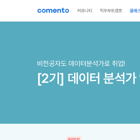
커뮤니티
직무부트캠프
클래
국비지원
실무VOD
진로부트캠프
직무VOD
양
비전공자도 데이터분석가로 취업!
[2기] 데이터 분석
마감임박!